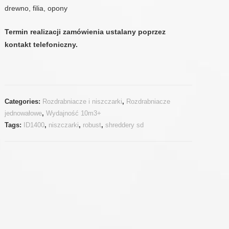
drewno, filia, opony
Termin realizacji zamówienia ustalany poprzez
kontakt telefoniczny.
Categories:
Rozdrabniacze i niszczarki
,
Rozdrabniacze
jednowałowe
,
Wydajność 10m3+
Tags:
ID1400
,
niszczarki
,
robust
,
shreddery sd