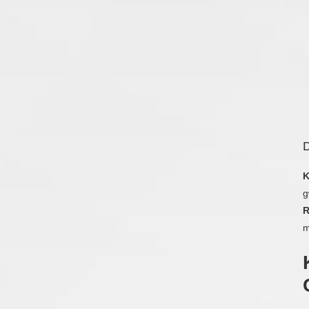
D
K
g
m