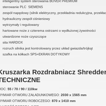
inteligentny system sterowania BOVER PREMIUM
sterowanie PLC SIEMENS
zespół napędowy (silnik elektryczny, przekładnia redukcyjna, przekł
hydrauliczny zespół ciśnieniowy
wytrzymały i regulowany
hartowane noże z czterema ostrzami o wydłużonej żywotności
utwardzone noże czyszczące
sita HARDOX
rozruch silnika jest kontrolowany przez układ gwiazda/trójkąt
szafka na kółkach SPS+EKRAN DOTYKOWY
Kruszarka Rozdrabniacz Shredde
TECHNICZNE
MOC:
55 / 70 / 90 / 110kw
WYMIAR OTWORU ZAŁADUNKOWEGO:
2030 x 1565 mm
WYMIAR OTWORU ROBOCZEGO:
870 x 1410 mm