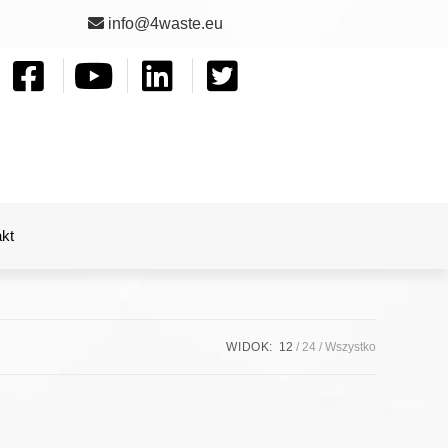
info@4waste.eu
kt
WIDOK:
12
24
Wszystko