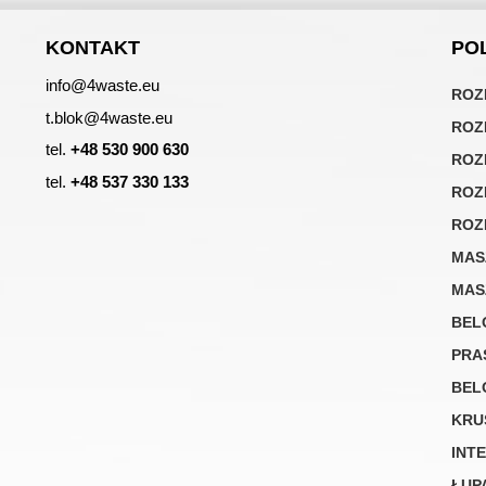
KONTAKT
PO
info@4waste.eu
ROZ
t.blok@4waste.eu
ROZ
tel.
+48 530 900 630
ROZ
tel.
+48 537 330 133
ROZ
ROZ
MAS
MAS
BEL
PRA
BEL
KRU
INT
ŁUP