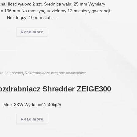
zna: Ilość wałów: 2 szt. Średnica wału: 25 mm Wymiary
 x 136 mm Na maszynę udzielamy 12 miesięcy gwarancji.
Nóż tnący: 10 mm stal -…
Read more
e i niszczarki
,
Rozdrabniacze wstępne dwuwałowe
ozdrabniacz Shredder ZEIGE300
Moc: 3KW Wydajność: 40kg/h
Read more