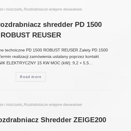
e i niszczarki
,
Rozdrabniacze wstępne dwuwałowe
rozdrabniacz shredder PD 1500
ROBUST REUSER
e techniczne PD 1500 ROBUST REUSER Zalety PD 1500
in realizacji zamówienia ustalany poprzez kontakt
SILNIK ELEKTRYCZNY 15 KW MOC (kW): 9,2 + 5,5…
Read more
e i niszczarki
,
Rozdrabniacze wstępne dwuwałowe
ozdrabniacz Shredder ZEIGE200