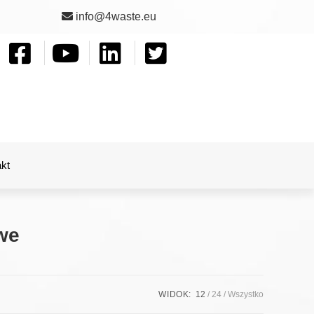
info@4waste.eu
kt
we
WIDOK:
12
24
Wszystko