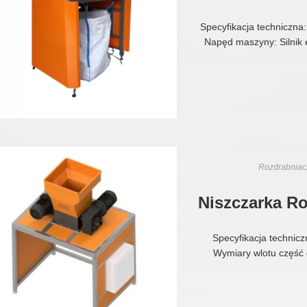
Specyfikacja techniczna
Napęd maszyny: Silnik 
Rozdrabniacz
Niszczarka R
Specyfikacja tec
Wymiary wlotu czę
Silnik elektr