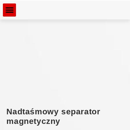
Dla kogo rozdrabniamy
Rozdrabniane materiały
Nadtaśmowy separator
magnetyczny