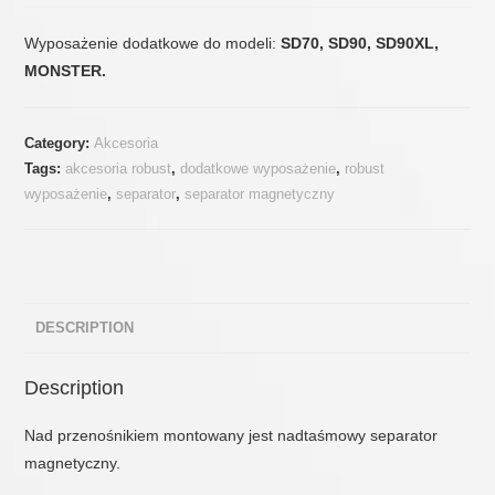
Wyposażenie dodatkowe do modeli:
SD70, SD90, SD90XL,
MONSTER.
Category:
Akcesoria
Tags:
akcesoria robust
,
dodatkowe wyposażenie
,
robust
wyposażenie
,
separator
,
separator magnetyczny
DESCRIPTION
Description
Nad przenośnikiem montowany jest nadtaśmowy separator
magnetyczny.