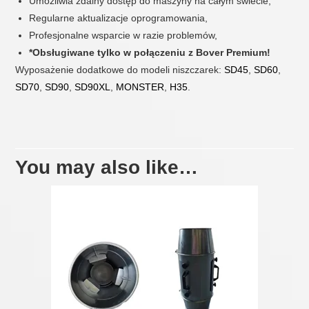
Umożliwia zdalny dostęp do maszyny na całym świecie,
Regularne aktualizacje oprogramowania,
Profesjonalne wsparcie w razie problemów,
*Obsługiwane tylko w połączeniu z Bover Premium!
Wyposażenie dodatkowe do modeli niszczarek:
SD45
,
SD60
,
SD70
,
SD90
,
SD90XL
,
MONSTER
,
H35
.
You may also like…