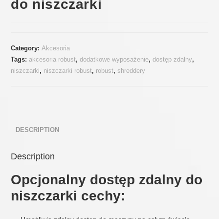
do niszczarki
Category:
Akcesoria
Tags:
akcesoria robust
,
dodatkowe wyposażenie
,
dostęp zdalny
,
niszczarki
,
niszczarki robust
,
robust
,
shreddery
DESCRIPTION
Description
Opcjonalny dostęp zdalny do
niszczarki cechy: