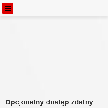
Dla kogo rozdrabniamy
Rozdrabniane materiały
Opcjonalny dostęp zdalny