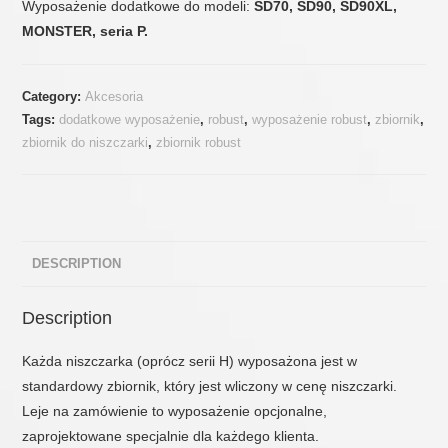
Wyposażenie dodatkowe do modeli:
SD70, SD90, SD90XL,
MONSTER, seria P.
Category:
Akcesoria
Tags:
dodatkowe wyposażenie
,
robust
,
wyposażenie robust
,
zbiornik
,
zbiornik do niszczarki
,
zbiornik robust
DESCRIPTION
Description
Każda niszczarka (oprócz serii H) wyposażona jest w
standardowy zbiornik, który jest wliczony w cenę niszczarki.
Leje na zamówienie to wyposażenie opcjonalne,
zaprojektowane specjalnie dla każdego klienta.