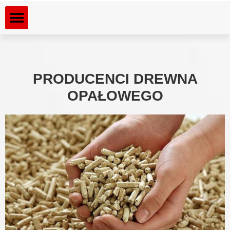
Dla kogo rozdrabniamy
Rozdrabniane materiały
PRODUCENCI DREWNA
OPAŁOWEGO