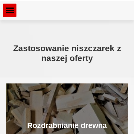
Dla kogo rozdrabniamy
Rozdrabniane materiały
Zastosowanie niszczarek z
naszej oferty
Rozdrabnianie drewna