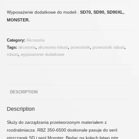
Wyposażenie dodatkowe do modeli :
SD70, SD90, SD90XL,
MONSTER.
Category:
Akcesoria
Tags:
akcesoria
,
akcesoria robust
,
przenośnik
,
przenośnik robust
,
robust
,
wyposażenie dodatkowe
DESCRIPTION
Description
Służy do zarządzania przetworzonym materiałem z
rozdrabniacza. RBZ 350-6500 doskonale pasuje do serii
niszczarek SD i serii Monster. Będąc na kołach łatwo nim