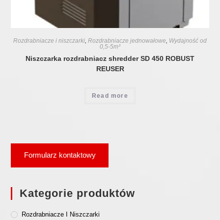
Rozdrabniacze i niszczarki
,
Rozdrabniacze jednowałowe
,
Wydajność od
0,5-5m³
Niszczarka rozdrabniacz shredder SD 450 ROBUST
REUSER
Read more
Formularz kontaktowy
Kategorie produktów
Rozdrabniacze I Niszczarki