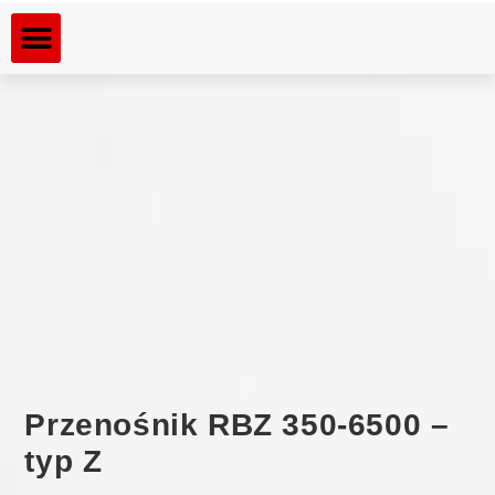
Dla kogo rozdrabniamy
Rozdrabniane materiały
Przenośnik RBZ 350-6500 –
typ Z