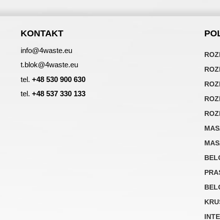
KONTAKT
PO
info@4waste.eu
ROZ
t.blok@4waste.eu
ROZ
tel.
+48 530 900 630
ROZ
tel.
+48 537 330 133
ROZ
ROZ
MAS
MAS
BEL
PRA
BEL
KRU
INT