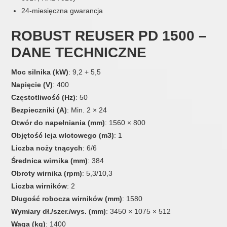
24-miesięczna gwarancja
ROBUST REUSER PD 1500 –
DANE TECHNICZNE
Moc silnika (kW)
: 9,2 + 5,5
Napięcie (V)
: 400
Częstotliwość (Hz)
: 50
Bezpieczniki (A)
: Min. 2 × 24
Otwór do napełniania (mm)
: 1560 × 800
Objętość leja wlotowego (m3)
: 1
Liczba noży tnących
: 6/6
Średnica wirnika (mm)
: 384
Obroty wirnika (rpm)
: 5,3/10,3
Liczba wirników
: 2
Długość robocza wirników (mm)
: 1580
Wymiary dł./szer./wys. (mm)
: 3450 × 1075 × 512
Waga (kg)
: 1400