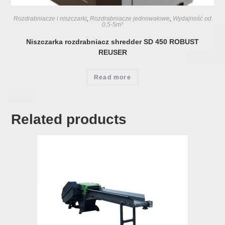
Rozdrabniacze i niszczarki
,
Rozdrabniacze jednowałowe
,
Wydajność od
0,5-5m³
Niszczarka rozdrabniacz shredder SD 450 ROBUST
REUSER
Read more
Related products