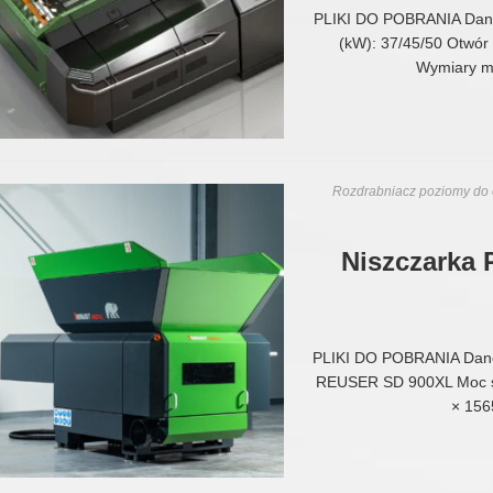
PLIKI DO POBRANIA Dane
(kW): 37/45/50 Otwór
Wymiary m
Rozdrabniacz poziomy do 
Niszczarka 
PLIKI DO POBRANIA Dan
REUSER SD 900XL Moc si
× 156