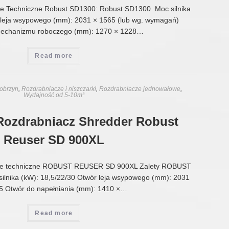
 Techniczne Robust SD1300: Robust SD1300 Moc silnika
 leja wsypowego (mm): 2031 × 1565 (lub wg. wymagań)
echanizmu roboczego (mm): 1270 × 1228…
Read more
obrzyn
,
Rozdrabniacze i niszczarki
,
Rozdrabniacze jednowałowe
,
Wydajność od 5-10m³
Rozdrabniacz Shredder Robust
Reuser SD 900XL
e techniczne ROBUST REUSER SD 900XL Zalety ROBUST
lnika (kW): 18,5/22/30 Otwór leja wsypowego (mm): 2031
5 Otwór do napełniania (mm): 1410 ×…
Read more