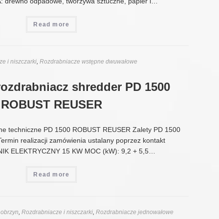
drewno odpadowe, tworzywa sztuczne, papier i…
Read more
e i niszczarki
,
Rozdrabniacze wstępne dwuwałowe
rozdrabniacz shredder PD 1500
ROBUST REUSER
e techniczne PD 1500 ROBUST REUSER Zalety PD 1500
in realizacji zamówienia ustalany poprzez kontakt
SILNIK ELEKTRYCZNY 15 KW MOC (kW): 9,2 + 5,5…
Read more
 obrzyn
,
Rozdrabniacze i niszczarki
,
Rozdrabniacze jednowałowe