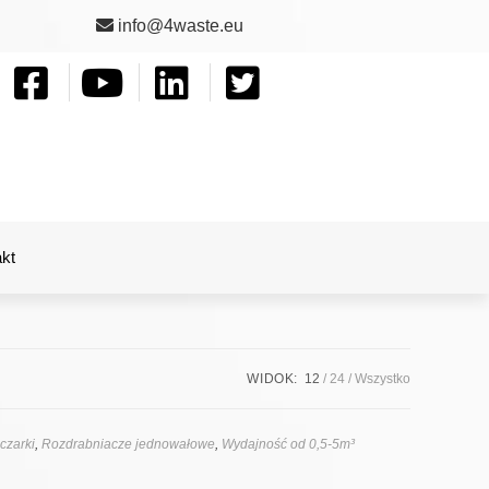
info@4waste.eu
kt
WIDOK:
12
24
Wszystko
czarki
,
Rozdrabniacze jednowałowe
,
Wydajność od 0,5-5m³