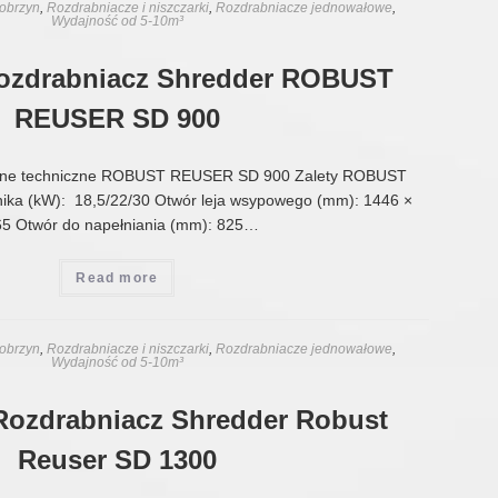
obrzyn
,
Rozdrabniacze i niszczarki
,
Rozdrabniacze jednowałowe
,
Wydajność od 5-10m³
Rozdrabniacz Shredder ROBUST
REUSER SD 900
ne techniczne ROBUST REUSER SD 900 Zalety ROBUST
ika (kW): 18,5/22/30 Otwór leja wsypowego (mm): 1446 ×
5 Otwór do napełniania (mm): 825…
Read more
obrzyn
,
Rozdrabniacze i niszczarki
,
Rozdrabniacze jednowałowe
,
Wydajność od 5-10m³
Rozdrabniacz Shredder Robust
Reuser SD 1300