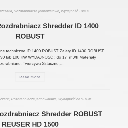
szczarki
,
Rozdrabniacze jednowałowe
,
Wydajność 10m3+
Rozdrabniacz Shredder ID 1400
ROBUST
ne techniczne ID 1400 ROBUST Zalety ID 1400 ROBUST
b 90 lub 100 KW WYDAJNOŚĆ : do 17 m3/h Materiały
ozdrabniane: Tworzywa Sztuczne,…
Read more
czarki
,
Rozdrabniacze jednowałowe
,
Wydajność od 5-10m³
Rozdrabniacz Shredder ROBUST
REUSER HD 1500