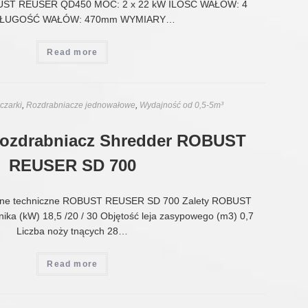
ST REUSER QD450 MOC: 2 x 22 kW ILOŚĆ WAŁÓW: 4
 DŁUGOŚĆ WAŁÓW: 470mm WYMIARY…
Read more
czarki
,
Rozdrabniacze jednowałowe
,
Wydajność od 0,5-5m³
Rozdrabniacz Shredder ROBUST
REUSER SD 700
ne techniczne ROBUST REUSER SD 700 Zalety ROBUST
ka (kW) 18,5 /20 / 30 Objętość leja zasypowego (m3) 0,7
Liczba noży tnących 28…
Read more