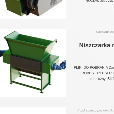
ROZDRABNIANIA: 
Rozdrabniacz
Niszczarka 
PLIKI DO POBRANIA Dan
ROBUST REUSER Term
telefoniczny. 
Rozdrabniacz poziomy do