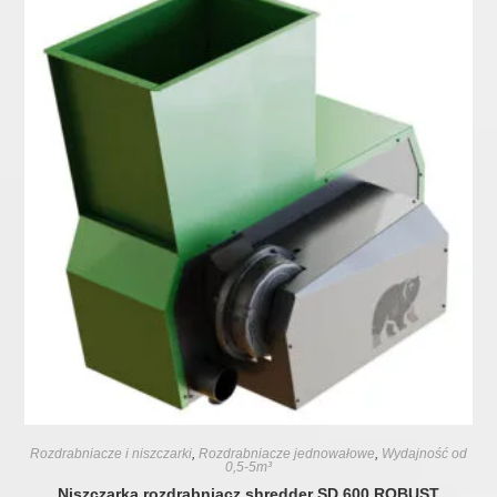
Rozdrabniacze i niszczarki
,
Rozdrabniacze jednowałowe
,
Wydajność od
0,5-5m³
Niszczarka rozdrabniacz shredder SD 600 ROBUST