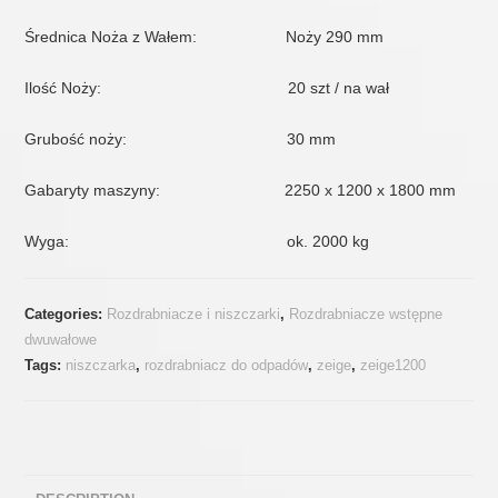
Średnica Noża z Wałem: Noży 290 mm
Ilość Noży: 20 szt / na wał
Grubość noży: 30 mm
Gabaryty maszyny: 2250 x 1200 x 1800 mm
Wyga: ok. 2000 kg
Categories:
Rozdrabniacze i niszczarki
,
Rozdrabniacze wstępne
dwuwałowe
Tags:
niszczarka
,
rozdrabniacz do odpadów
,
zeige
,
zeige1200