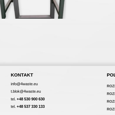
KONTAKT
PO
info@4waste.eu
ROZ
t.blok@4waste.eu
ROZ
tel.
+48 530 900 630
ROZ
tel.
+48 537 330 133
ROZ