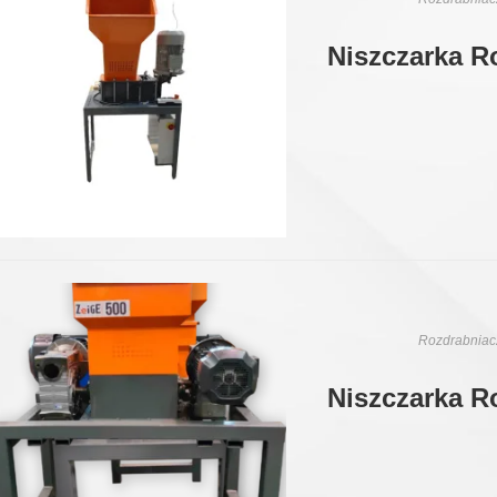
Niszczarka R
Rozdrabniacz
Niszczarka R