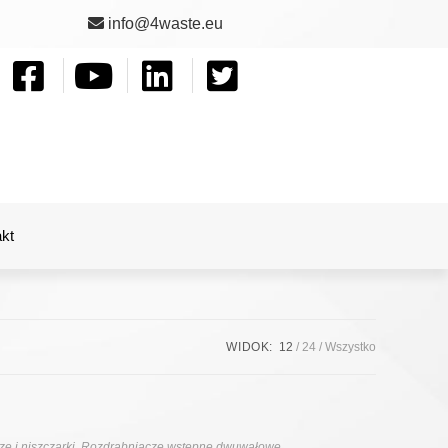
info@4waste.eu
kt
WIDOK:
12
24
Wszystko
e i niszczarki
,
Rozdrabniacze wstępne dwuwałowe