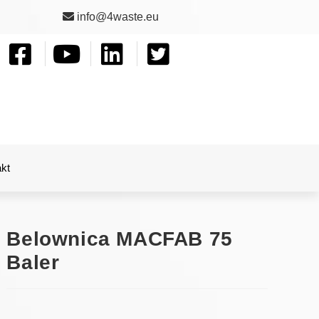
info@4waste.eu
kt
Belownica MACFAB 75
Baler