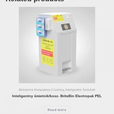
Belownice Kompaktory Crushery
,
Inteligentne Śmietniki
Inteligentny śmietnik/kosz- BriteBin Electropak PEL
Read more