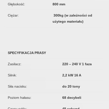
Głębokość:
800 mm
Ciężar:
300kg (w zależności od
użytego materiału)
SPECYFIKACJA PRASY
Zasilacz:
220 – 240 V 1 faza
Silnik:
2,2 kW 16 A
Siła nacisku:
do 20 tony
Poziom hałasu:
68 decybeli
Czasy cyklu:
45 sekund