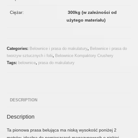
Ciężar:
300kg (w zależności od
użytego materiału)
Categories:
Belownice i prasa do makulatury
,
Belownice i prasa do
tworzyw sztucznych i folii
,
Belownice Kompaktory Crushery
Tags:
belownice
,
prasa do makulatury
DESCRIPTION
Description
Ta pionowa prasa belująca ma niską wysokość poniżej 2
metrów, idealną do pomieszczeń magazynowych o niskiej