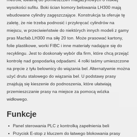
wysokości sufitu. Boki ścian komory belowania LH300 mają
wbudowane cylindry zagęszczające. Konstrukcja ta oferuje tę
zaletę, że nie trzeba podnosić i przykręcać cylindrów na
miejscu, w przeciwieństwie do niektórych innych modeli z gamy
pras Macfab.LH300 ma siłę 20 ton. Może prasować kartony,
folie plastikowe, worki FIBC i inne materiały nadające się do
recyklingu. Jest to doskonały wybór dla firm, które chcą przejąć
kontrolę nad gospodarką odpadami. 4 rolki taśmy umieszczone
na pręcie z tyłu belownicy do wiązania bel. Alternatywnie można
użyć drutu stalowego do wiązania bel. U podstawy prasy
znajdują się kieszenie do podnoszenia, które ułatwiają
przemieszczanie prasy na miejsce za pomocą wózka
widłowego.
Funkcje
Panel sterowania PLC z kontrolką zapełnienia beli
Przycisk E-stop z kluczem do łatwego blokowania prasy