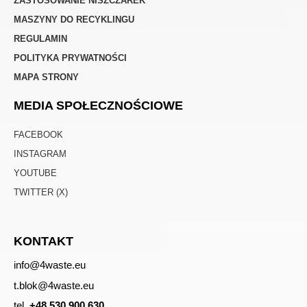
ZASTOSOWANIE NISZCZAREK
MASZYNY DO RECYKLINGU
REGULAMIN
POLITYKA PRYWATNOŚCI
MAPA STRONY
MEDIA SPOŁECZNOŚCIOWE
FACEBOOK
INSTAGRAM
YOUTUBE
TWITTER (X)
KONTAKT
info@4waste.eu
t.blok@4waste.eu
tel.
+48 530 900 630