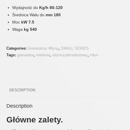
Wydajność do
Kg/h 80-120
Średnica Wału do
mm 180
Moc
kW 7.5
Waga
kg 540
Categories:
Granulatory Młyny
,
SMALL SERIES
Tags:
granulator
,
mielenie
,
mlynszybkoobrotowy
,
młyn
DESCRIPTION
Description
Główne zalety.