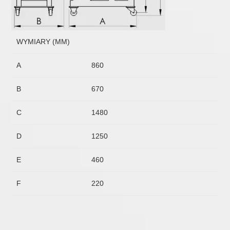
WYMIARY (MM)
A
860
B
670
C
1480
D
1250
E
460
F
220