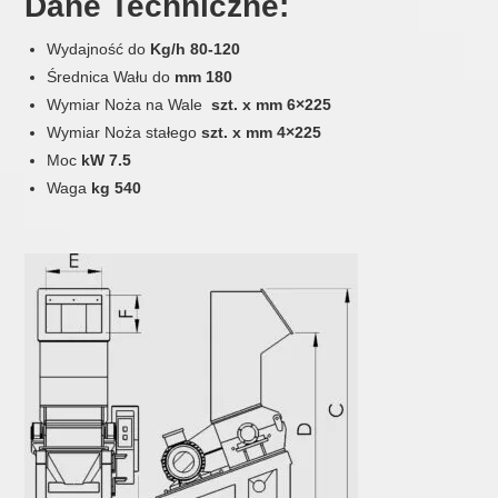
Dane Techniczne:
Wydajność do
Kg/h 80-120
Średnica Wału do
mm 180
Wymiar Noża na Wale
szt. x mm 6×225
Wymiar Noża stałego
szt. x mm 4×225
Moc
kW 7.5
Waga
kg 540