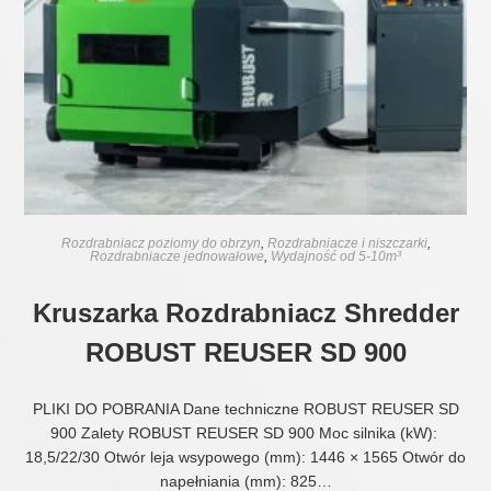
Rozdrabniacz poziomy do obrzyn
,
Rozdrabniacze i niszczarki
,
Rozdrabniacze jednowałowe
,
Wydajność od 5-10m³
Kruszarka Rozdrabniacz Shredder
ROBUST REUSER SD 900
PLIKI DO POBRANIA Dane techniczne ROBUST REUSER SD
900 Zalety ROBUST REUSER SD 900 Moc silnika (kW):
18,5/22/30 Otwór leja wsypowego (mm): 1446 × 1565 Otwór do
napełniania (mm): 825…