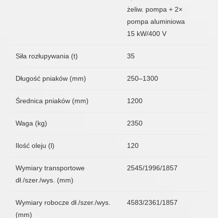
żeliw. pompa + 2×
pompa aluminiowa
15 kW/400 V
Siła rozłupywania (t)
35
Długość pniaków (mm)
250–1300
Średnica pniaków (mm)
1200
Waga (kg)
2350
Ilość oleju (l)
120
Wymiary transportowe
2545/1996/1857
dł./szer./wys. (mm)
Wymiary robocze dł./szer./wys.
4583/2361/1857
(mm)