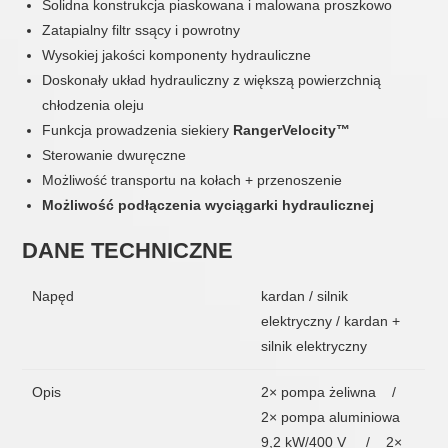
Solidna konstrukcja piaskowana i malowana proszkowo
Zatapialny filtr ssący i powrotny
Wysokiej jakości komponenty hydrauliczne
Doskonały układ hydrauliczny z większą powierzchnią
chłodzenia oleju
Funkcja prowadzenia siekiery
RangerVelocity™
Sterowanie dwuręczne
Możliwość transportu na kołach + przenoszenie
Możliwość podłączenia wyciągarki hydraulicznej
DANE TECHNICZNE
Napęd
kardan / silnik
elektryczny / kardan +
silnik elektryczny
Opis
2× pompa żeliwna /
2× pompa aluminiowa
9,2 kW/400 V / 2×