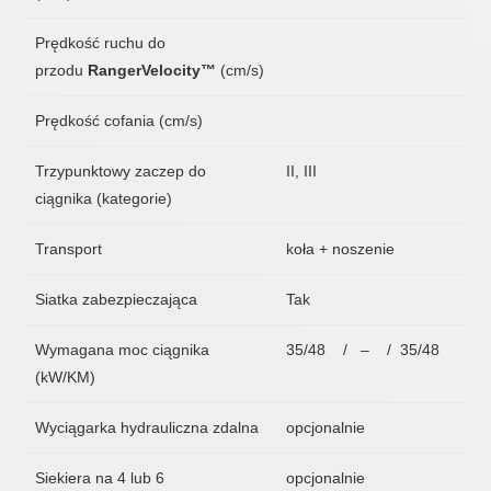
Prędkość ruchu do
przodu
RangerVelocity™
(cm/s)
Prędkość cofania (cm/s)
Trzypunktowy zaczep do
II, III
ciągnika (kategorie)
Transport
koła + noszenie
Siatka zabezpieczająca
Tak
Wymagana moc ciągnika
35/48 / – / 35/48
(kW/KM)
Wyciągarka hydrauliczna zdalna
opcjonalnie
Siekiera na 4 lub 6
opcjonalnie