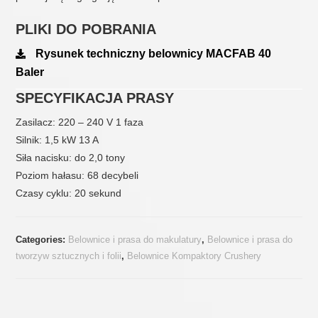
PLIKI DO POBRANIA
Rysunek techniczny belownicy MACFAB 40
Baler
SPECYFIKACJA PRASY
Zasilacz: 220 – 240 V 1 faza
Silnik: 1,5 kW 13 A
Siła nacisku: do 2,0 tony
Poziom hałasu: 68 decybeli
Czasy cyklu: 20 sekund
Categories:
Belownice i prasa do makulatury
,
Belownice i prasa do
tworzyw sztucznych i folii
,
Belownice Kompaktory Crushery