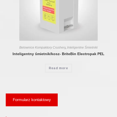
Belownice Kompaktory Crushery
,
Inteligentne Śmietniki
Inteligentny śmietnik/kosz- BriteBin Electropak PEL
Read more
Formularz kontaktowy