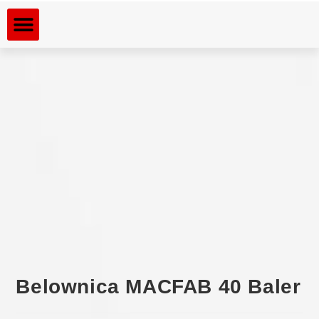
Dla kogo rozdrabniamy
Rozdrabniane materiały
Belownica MACFAB 40 Baler