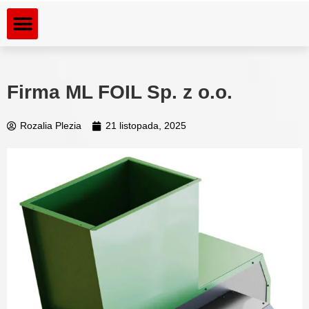
Dla kogo rozdrabniamy
Rozdrabniane materiały
Firma ML FOIL Sp. z o.o.
Rozalia Plezia
21 listopada, 2025