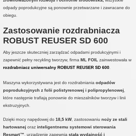
zrównoważonym rozwoju i ochronie środowiska,
wszystkie
odpady poprodukcyjne są ponownie przetwarzane i zawracane do
obiegu.
Zastosowanie rozdrabniacza
ROBUST REUSER SD 600
Aby jeszcze skuteczniej zarządzać odpadami produkcyjnymi i
zapewnić pełny recykling tworzyw, firma
ML FOIL
zainwestowała w
rozdrabniacz uniwersalny ROBUST REUSER SD 600
.
Maszyna wykorzystywana jest do rozdrabniania
odpadów
poprodukcyjnych z folii polistyrenowej i polipropylenowej
,
które następnie trafiają ponownie do mieszalników tworzyw i linii
ekstruzyjnych.
Dzięki mocy napędowej do
18,5 kW
, zastosowaniu
noży ze stali
hartowanej
oraz
inteligentnemu systemowi sterowania
Resmart™
, urządzenie zapewnia
stałą wydajność i